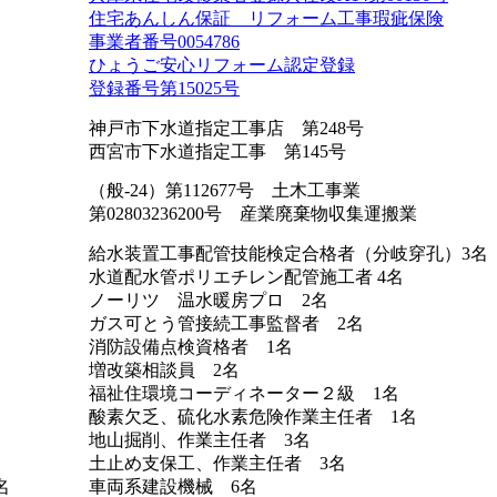
住宅あんしん保証 リフォーム工事瑕疵保険
事業者番号0054786
ひょうご安心リフォーム認定登録
登録番号第15025号
神戸市下水道指定工事店 第248号
西宮市下水道指定工事 第145号
（般-24）第112677号 土木工事業
第02803236200号 産業廃棄物収集運搬業
給水装置工事配管技能検定合格者（分岐穿孔）3名
水道配水管ポリエチレン配管施工者 4名
ノーリツ 温水暖房プロ 2名
ガス可とう管接続工事監督者 2名
消防設備点検資格者 1名
増改築相談員 2名
福祉住環境コーディネーター２級 1名
酸素欠乏、硫化水素危険作業主任者 1名
地山掘削、作業主任者 3名
土止め支保工、作業主任者 3名
名
車両系建設機械 6名