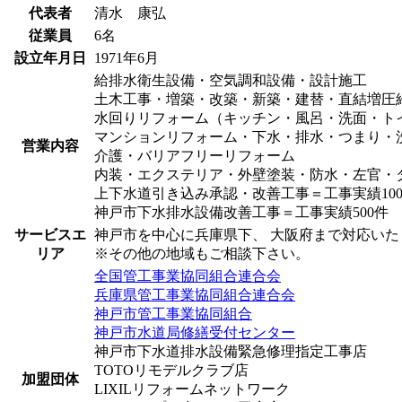
代表者
清水 康弘
従業員
6名
設立年月日
1971年6月
給排水衛生設備・空気調和設備・設計施工
土木工事・増築・改築・新築・建替・直結増圧
水回りリフォーム（キッチン・風呂・洗面・ト
マンションリフォーム・下水・排水・つまり・
営業内容
介護・バリアフリーリフォーム
内装・エクステリア・外壁塗装・防水・左官・
上下水道引き込み承認・改善工事＝工事実績100
神戸市下水排水設備改善工事＝工事実績500件
サービスエ
神戸市を中心に兵庫県下、 大阪府まで対応いた
リア
※その他の地域もご相談下さい。
全国管工事業協同組合連合会
兵庫県管工事業協同組合連合会
神戸市管工事業協同組合
神戸市水道局修繕受付センター
神戸市下水道排水設備緊急修理指定工事店
TOTOリモデルクラブ店
加盟団体
LIXILリフォームネットワーク