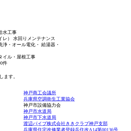
給水工事
イレ） 水回りメンテナンス
洗浄・オール電化・ 給湯器・
タイル・屋根工事
0件
します。
神戸商工会議所
兵庫県空調衛生工業協会
神戸市設備協力会
神戸市水道局
神戸市下水道局
渡辺パイプ株式会社ききクラブ神戸支部
兵庫県住宅改修業者登録兵住改A14第00136号