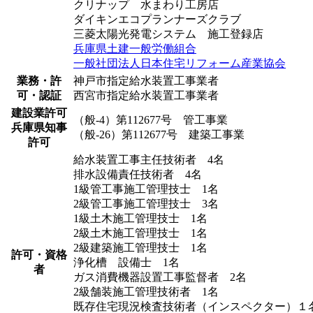
クリナップ 水まわり工房店
ダイキンエコプランナーズクラブ
三菱太陽光発電システム 施工登録店
兵庫県土建一般労働組合
一般社団法人日本住宅リフォーム産業協会
業務・許
神戸市指定給水装置工事業者
可・認証
西宮市指定給水装置工事業者
建設業許可
（般-4）第112677号 管工事業
兵庫県知事
（般-26）第112677号 建築工事業
許可
給水装置工事主任技術者 4名
排水設備責任技術者 4名
1級管工事施工管理技士 1名
2級管工事施工管理技士 3名
1級土木施工管理技士 1名
2級土木施工管理技士 1名
2級建築施工管理技士 1名
許可・資格
浄化槽 設備士 1名
者
ガス消費機器設置工事監督者 2名
2級舗装施工管理技術者 1名
既存住宅現況検査技術者（インスペクター）１