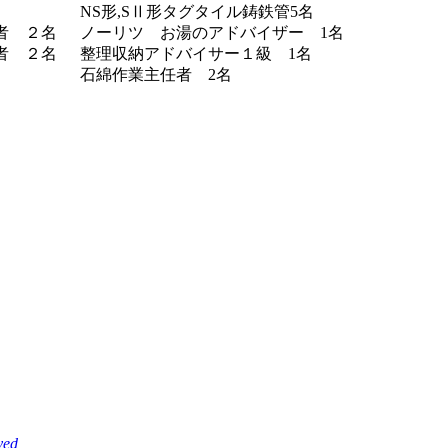
NS形,SⅡ形タグタイル鋳鉄管5名
者 ２名
ノーリツ お湯のアドバイザー 1名
者 ２名
整理収納アドバイサー１級 1名
石綿作業主任者 2名
ved